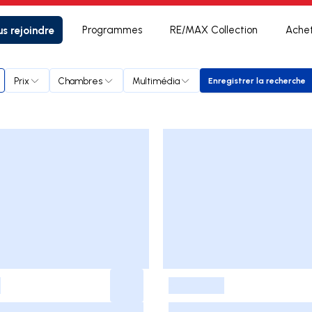
s rejoindre
Programmes
RE/MAX Collection
Ache
Prix
Chambres
Multimédia
Enregistrer la recherche
Enregistrer l
-
-