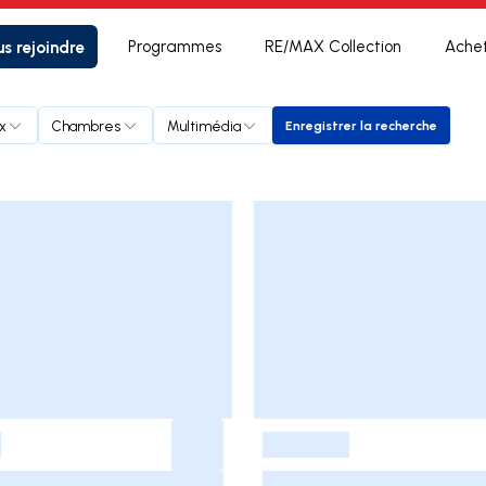
s rejoindre
Programmes
RE/MAX Collection
Ache
ix
Chambres
Multimédia
Enregistrer la recherche
Enregistrer la rech
-
-