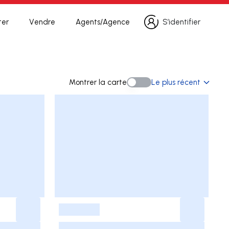
ter
Vendre
Agents/Agence
S’identifier
S’identifier
erche
Montrer la carte
Le plus récent
Montrer la carte
-
-