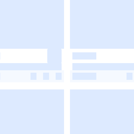
-
-
-
-
-
-
-