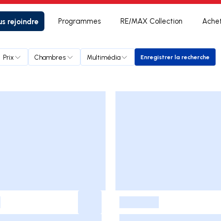
s rejoindre
Programmes
RE/MAX Collection
Ache
Prix
Chambres
Multimédia
Enregistrer la recherche
Enregistrer la r
-
-