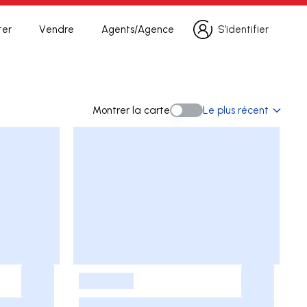
ter
Vendre
Agents/Agence
S’identifier
S’identifier
echerche
Montrer la carte
Le plus récent
Montrer la carte
-
-