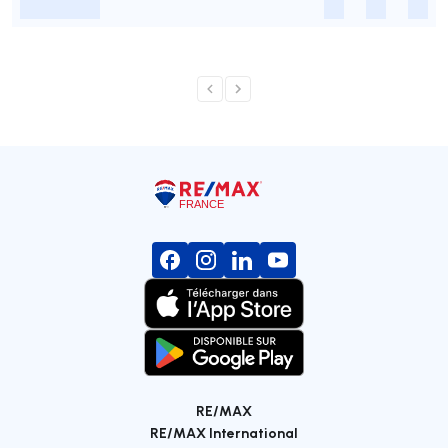
-
-
-
-
RE/MAX
RE/MAX International