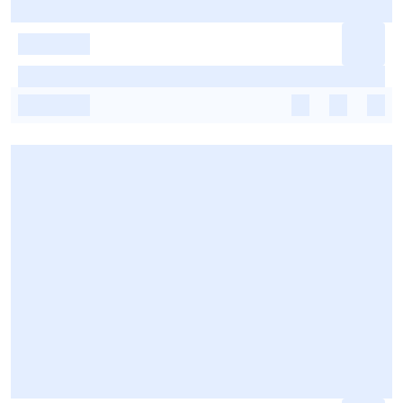
-
-
-
-
-
-