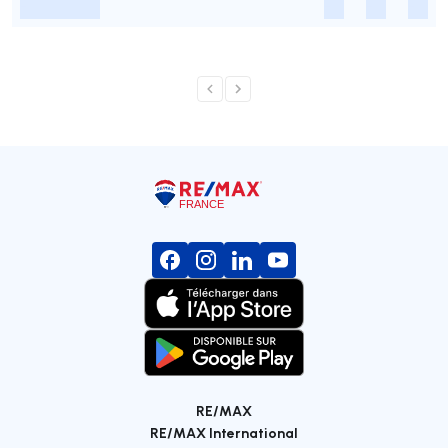
-
-
-
-
RE/MAX
RE/MAX International