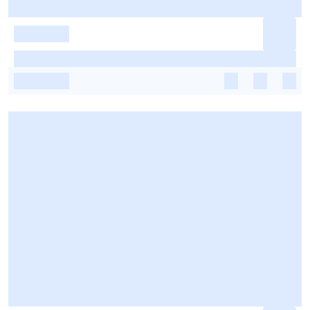
-
-
-
-
-
-