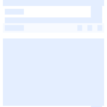
-
-
-
-
-
-