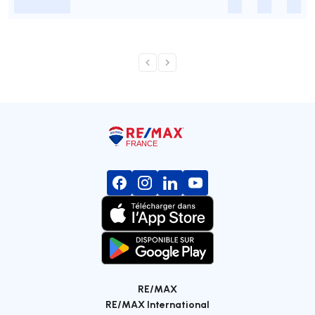
-
-
-
-
RE/MAX
RE/MAX International