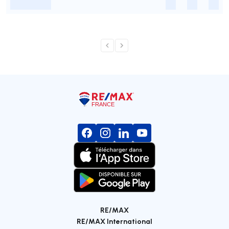
-
-
-
-
RE/MAX
RE/MAX International