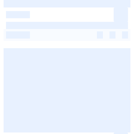
-
-
-
-
-
-