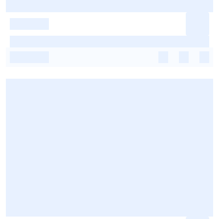
-
-
-
-
-
-