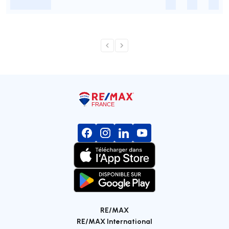
-
-
-
-
RE/MAX
RE/MAX International