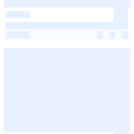
-
-
-
-
-
-