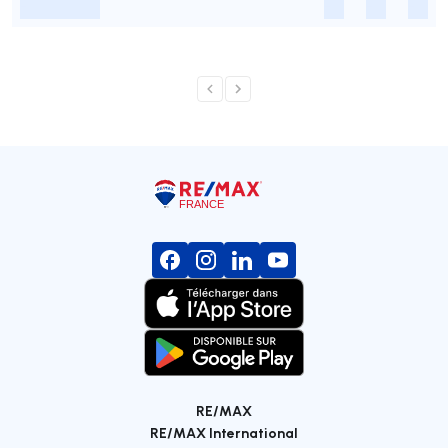
-
-
-
-
RE/MAX
RE/MAX International