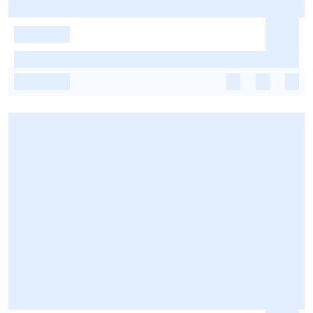
-
-
-
-
-
-