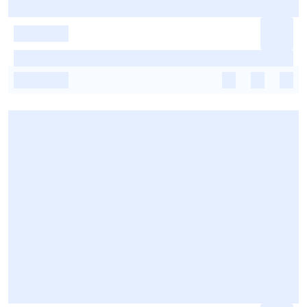
-
-
-
-
-
-