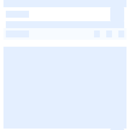
-
-
-
-
-
-