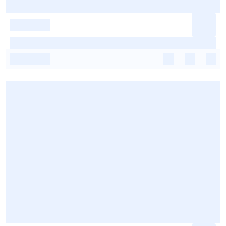
-
-
-
-
-
-