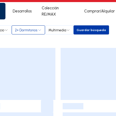
Colección
Desarrollos
Comprar/Alquilar
RE/MAX
cio
2+ Dormitorios
Multimedia
Guardar búsqueda
Guardar búsqu
-
-