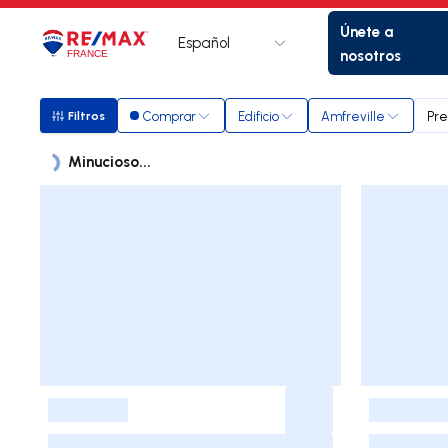
Únete a
Español
Logotipo
Ir a la página de inicio
nosotros
Comprar
Edificio
Amfreville
Pre
Filtros
Filtros
Minucioso...
Listados
Lista de listados
-
-
-
-