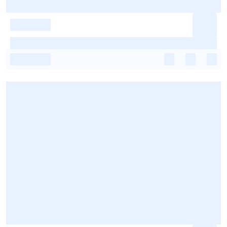
-
-
-
-
-
-