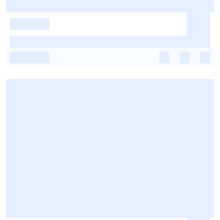
-
-
-
-
-
-