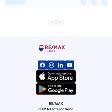
-
-
-
-
RE/MAX
RE/MAX International