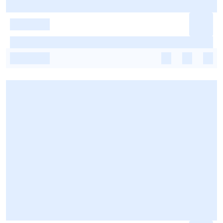
-
-
-
-
-
-