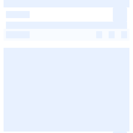
-
-
-
-
-
-