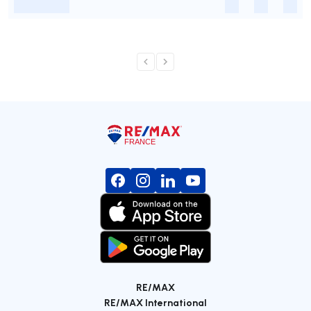
-
-
-
-
RE/MAX
RE/MAX International