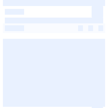
-
-
-
-
-
-