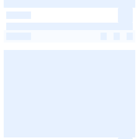
-
-
-
-
-
-