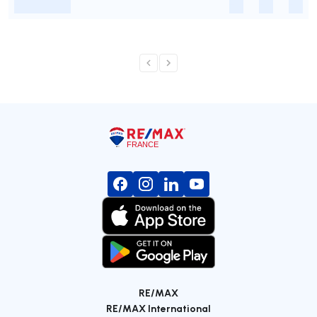
-
-
-
-
RE/MAX
RE/MAX International