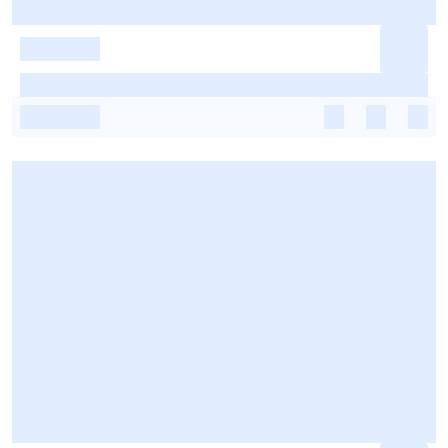
-
-
-
-
-
-