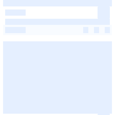
-
-
-
-
-
-