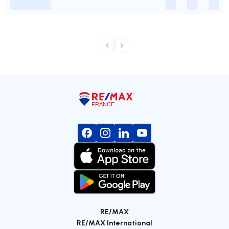
-
-
-
-
RE/MAX
RE/MAX International