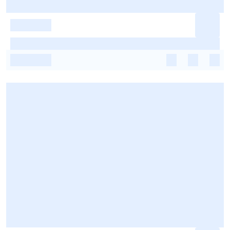
-
-
-
-
-
-