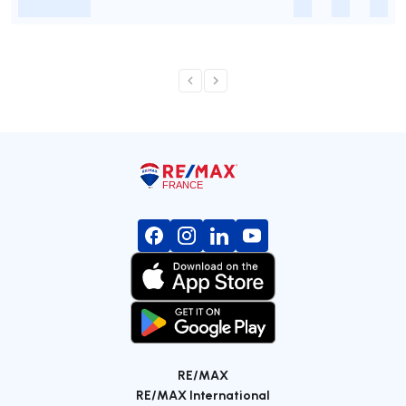
-
-
-
-
RE/MAX
RE/MAX International