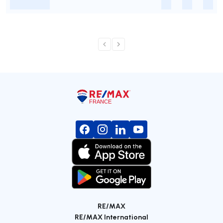
-
-
-
-
RE/MAX
RE/MAX International