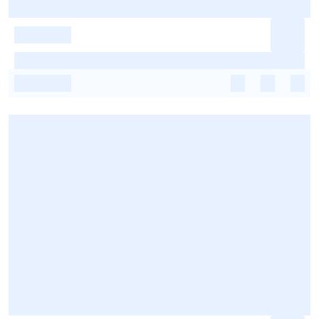
-
-
-
-
-
-