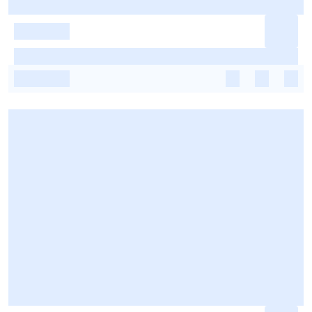
-
-
-
-
-
-