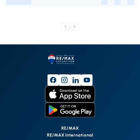
-
-
-
-
RE/MAX
RE/MAX International