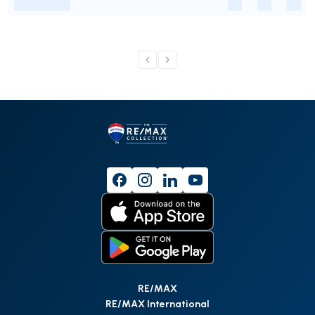
-
-
-
-
RE/MAX
RE/MAX International