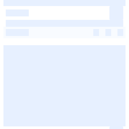
-
-
-
-
-
-