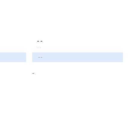
- -
- -
- -
-