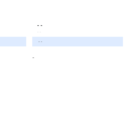
- -
- -
- -
-