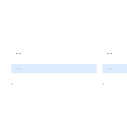
- -
- -
- -
- -
- -
- -
-
-