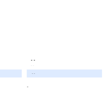
- -
- -
- -
-