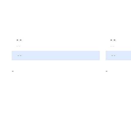
- -
- -
- -
- -
- -
- -
-
-