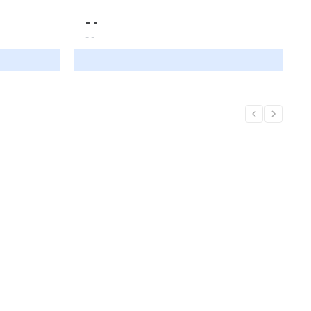
- -
- -
- -