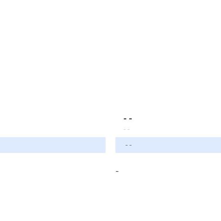
- -
- -
- -
-