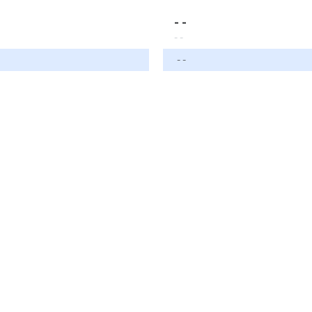
- -
- -
- -