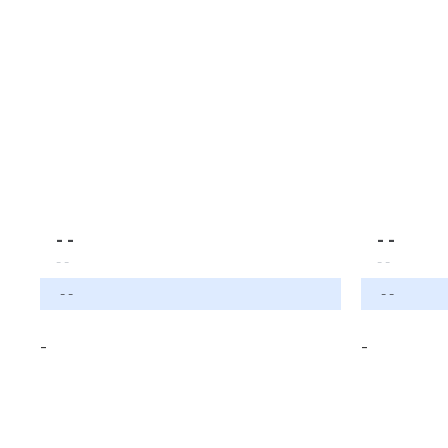
- -
- -
- -
- -
- -
- -
-
-