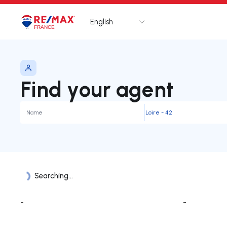
English
Logo
Go to homepage
Find your agent
Searching...
Agents List
-
-