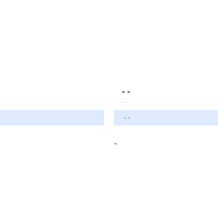
- -
- -
- -
-