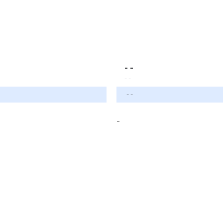
- -
- -
- -
-