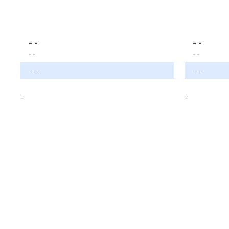
- -
- -
- -
- -
- -
- -
-
-