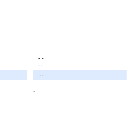
- -
- -
- -
-