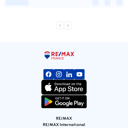
-
-
-
-
RE/MAX
RE/MAX International