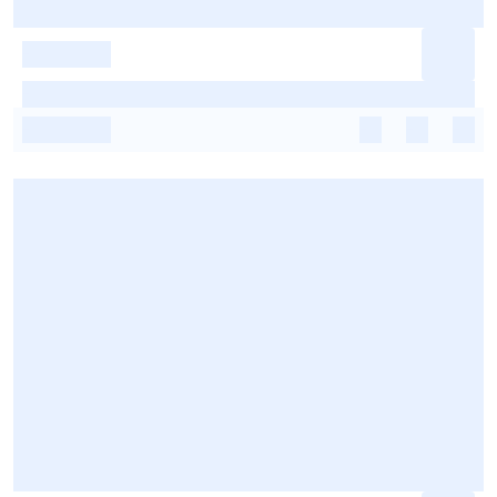
-
-
-
-
-
-