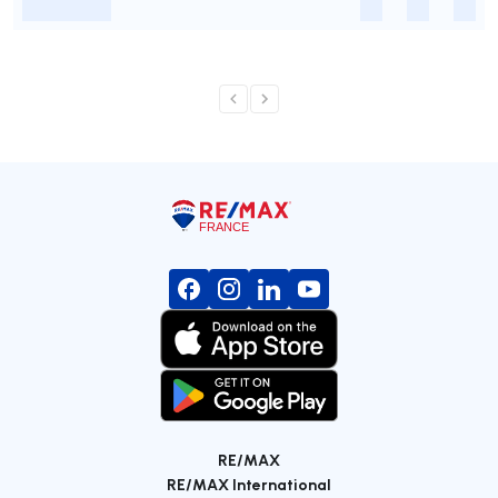
-
-
-
-
RE/MAX
RE/MAX International