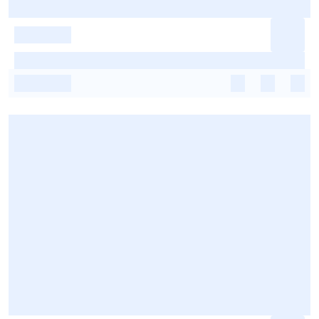
-
-
-
-
-
-