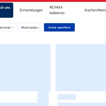
ich uns
RE/MAX
Entwicklungen
Kaufen/Miet
Kollektion
fzimmer
Multimedia
Suche speichern
Suche speichern
-
-