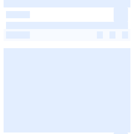
-
-
-
-
-
-