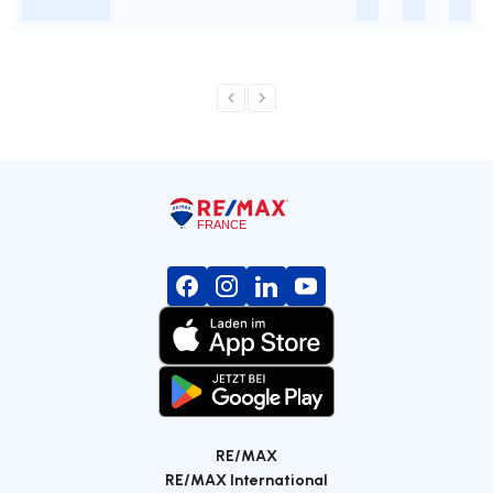
-
-
-
-
RE/MAX
RE/MAX International