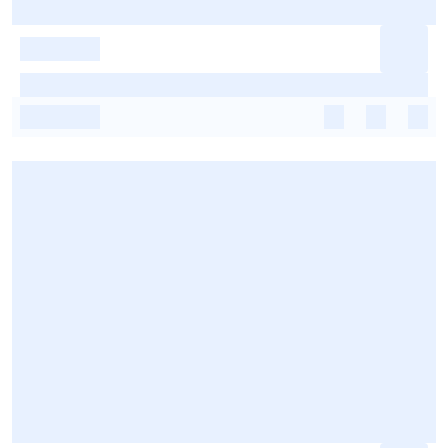
-
-
-
-
-
-