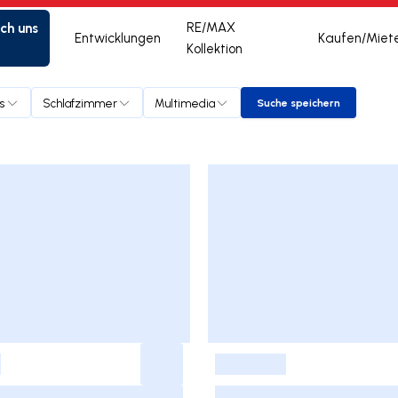
ich uns
RE/MAX
Entwicklungen
Kaufen/Miet
Kollektion
s
Schlafzimmer
Multimedia
Suche speichern
Suche speichern
-
-