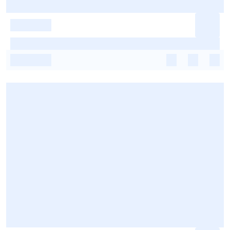
-
-
-
-
-
-